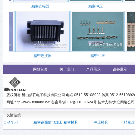
精密连接器
精密冲压
精密连接器
精密冲压
网站首页
关于我们
产品展示
设备展示
版权所有:昆山鼎联电子科技有限公司 电话:0512-55108928 传真:0512-551089
网址:http://www.tenland.net 备案号:苏ICP备11031624号 技术支持:
太仓网络公司
友情链接
自动车刀
精密镜面放电加工
精密模具
冲压模具
精密连