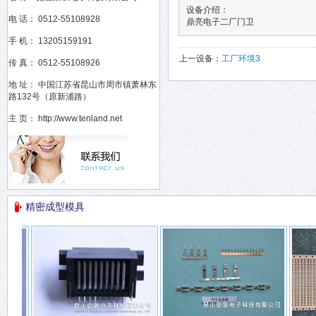
设备介绍：
电 话： 0512-55108928
鼎亮电子二厂门卫
手 机： 13205159191
上一设备：
工厂环境3
传 真： 0512-55108926
地 址： 中国江苏省昆山市周市镇萧林东
路132号（原新浦路）
主 页： http://www.tenland.net
精密成型模具