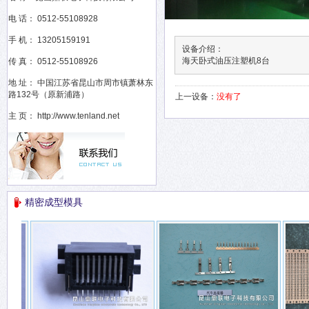
电 话： 0512-55108928
手 机： 13205159191
设备介绍：
海天卧式油压注塑机8台
传 真： 0512-55108926
地 址： 中国江苏省昆山市周市镇萧林东
路132号（原新浦路）
上一设备：
没有了
主 页： http://www.tenland.net
精密成型模具