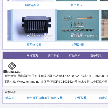
精密连接器
精密冲压
精密连接器
精密冲压
网站首页
关于我们
产品展示
设备展示
版权所有:昆山鼎联电子科技有限公司 电话:0512-55108928 传真:0512-551089
网址:http://www.tenland.net 备案号:苏ICP备11031624号 技术支持:
太仓网络公司
友情链接
自动车刀
精密镜面放电加工
精密模具
冲压模具
精密连