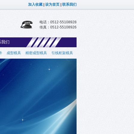
加入收藏
|
设为首页
|
联系我们
电话：0512-55108928
传真：0512-55108926
系我们
件
成型模具
精密成型模具
引线柜架模具