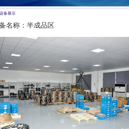
设备展示
备名称：半成品区