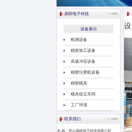
鼎联电子科技
设
设备展示
检测设备
精密加工设备
高速冲压设备
精密注塑机设备
精密模具
模具组立车间
工厂环境
联系我们
名 称：昆山鼎联电子科技有限公司