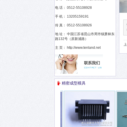
电 话： 0512-55108928
手 机： 13205159191
传 真： 0512-55108926
地 址： 中国江苏省昆山市周市镇萧林东
路132号（原新浦路）
上
主 页： http://www.tenland.net
精密成型模具