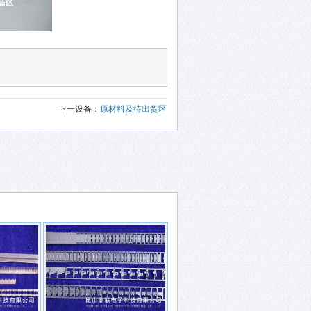
下一设备：
原材料及待出货区